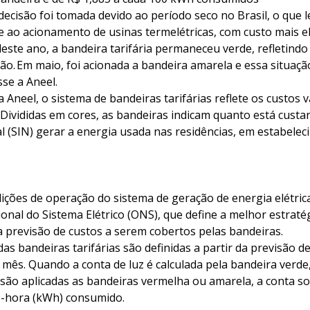
decisão foi tomada devido ao período seco no Brasil, o que 
e ao acionamento de usinas termelétricas, com custo mais e
 deste ano, a bandeira tarifária permaneceu verde, refletindo
ção. Em maio, foi acionada a bandeira amarela e essa situa
sse a Aneel.
 Aneel, o sistema de bandeiras tarifárias reflete os custos 
. Divididas em cores, as bandeiras indicam quanto está cust
l (SIN) gerar a energia usada nas residências, em estabele
ições de operação do sistema de geração de energia elétric
nal do Sistema Elétrico (ONS), que define a melhor estraté
a previsão de custos a serem cobertos pelas bandeiras.
das bandeiras tarifárias são definidas a partir da previsão d
 mês. Quando a conta de luz é calculada pela bandeira verd
são aplicadas as bandeiras vermelha ou amarela, a conta so
s-hora (kWh) consumido.