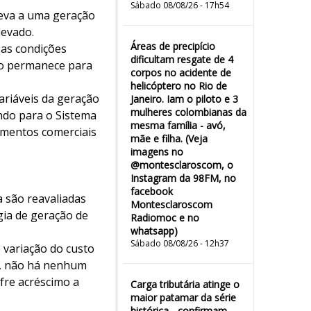
Sábado 08/08/26 - 17h54
leva a uma geração
levado.
Áreas de precipício
 as condições
dificultam resgate de 4
ção permanece para
corpos no acidente de
helicóptero no Rio de
variáveis da geração
Janeiro. Iam o piloto e 3
mulheres colombianas da
ando para o Sistema
mesma família - avó,
cimentos comerciais
mãe e filha. (Veja
imagens no
@montesclaroscom, o
Instagram da 98FM, no
facebook
a são reavaliadas
Montesclaroscom
gia de geração de
Radiomoc e no
whatsapp)
Sábado 08/08/26 - 12h37
e variação do custo
e, não há nenhum
fre acréscimo a
Carga tributária atinge o
maior patamar da série
histórica - confirmam