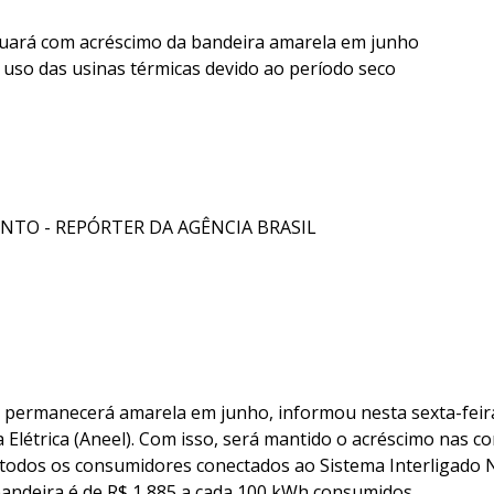
nuará com acréscimo da bandeira amarela em junho
 uso das usinas térmicas devido ao período seco
NTO - REPÓRTER DA AGÊNCIA BRASIL
ia permanecerá amarela em junho, informou nesta sexta-feira
 Elétrica (Aneel). Com isso, será mantido o acréscimo nas co
todos os consumidores conectados ao Sistema Interligado N
 bandeira é de R$ 1,885 a cada 100 kWh consumidos