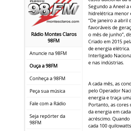
Segundo a Aneel a 
hidrelétrica menor 
“De janeiro a abril
favoráveis de gera
Rádio Montes Claros
o mês de junho”, di
98FM
Criado em 2015 pela
de energia elétrica
Anuncie na 98FM
Interligado Naciona
e nas indústrias.
Ouça a 98FM
Conheça a 98FM
A cada mês, as cond
pelo Operador Nacio
Peça sua música
energia e traça um
Fale com a Rádio
Portanto, as cores 
da energia em cada
Seja repórter da
acréscimo. Quando 
98FM
cada 100 quilowatt