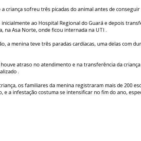
 a criança sofreu três picadas do animal antes de conseguir t
a inicialmente ao Hospital Regional do Guará e depois transf
a, na Asa Norte, onde ficou internada na UTI .
ão, a menina teve três paradas cardíacas, uma delas com du
ue houve atraso no atendimento e na transferência da crianç
lizado .
riança, os familiares da menina registraram mais de 200 es
, e a infestação costuma se intensificar no fim do ano, esp