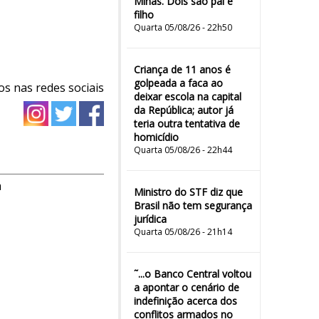
Minas. Dois são pai e
filho
Quarta 05/08/26 - 22h50
Criança de 11 anos é
golpeada a faca ao
os nas redes sociais
deixar escola na capital
da República; autor já
teria outra tentativa de
homicídio
Quarta 05/08/26 - 22h44
m
Ministro do STF diz que
Brasil não tem segurança
jurídica
Quarta 05/08/26 - 21h14
˜...o Banco Central voltou
a apontar o cenário de
indefinição acerca dos
conflitos armados no