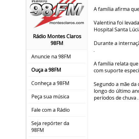
A família afirma que
Valentina foi levad
Hospital Santa Lúci
Rádio Montes Claros
Durante a internaç
98FM
.
Anuncie na 98FM
A família relata q
Ouça a 98FM
com suporte especia
Conheça a 98FM
Segundo a mãe da c
longo do último ano
Peça sua música
períodos de chuva .
Fale com a Rádio
Seja repórter da
98FM