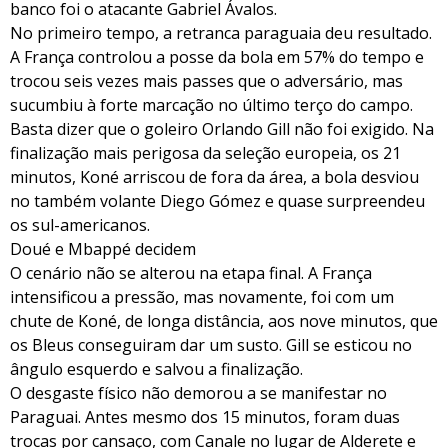
banco foi o atacante Gabriel Ávalos.
No primeiro tempo, a retranca paraguaia deu resultado.
A França controlou a posse da bola em 57% do tempo e
trocou seis vezes mais passes que o adversário, mas
sucumbiu à forte marcação no último terço do campo.
Basta dizer que o goleiro Orlando Gill não foi exigido. Na
finalização mais perigosa da seleção europeia, os 21
minutos, Koné arriscou de fora da área, a bola desviou
no também volante Diego Gómez e quase surpreendeu
os sul-americanos.
Doué e Mbappé decidem
O cenário não se alterou na etapa final. A França
intensificou a pressão, mas novamente, foi com um
chute de Koné, de longa distância, aos nove minutos, que
os Bleus conseguiram dar um susto. Gill se esticou no
ângulo esquerdo e salvou a finalização.
O desgaste físico não demorou a se manifestar no
Paraguai. Antes mesmo dos 15 minutos, foram duas
trocas por cansaço, com Canale no lugar de Alderete e