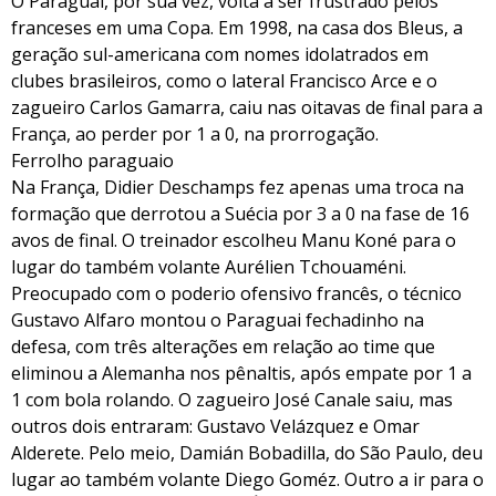
O Paraguai, por sua vez, volta a ser frustrado pelos
franceses em uma Copa. Em 1998, na casa dos Bleus, a
geração sul-americana com nomes idolatrados em
clubes brasileiros, como o lateral Francisco Arce e o
zagueiro Carlos Gamarra, caiu nas oitavas de final para a
França, ao perder por 1 a 0, na prorrogação.
Ferrolho paraguaio
Na França, Didier Deschamps fez apenas uma troca na
formação que derrotou a Suécia por 3 a 0 na fase de 16
avos de final. O treinador escolheu Manu Koné para o
lugar do também volante Aurélien Tchouaméni.
Preocupado com o poderio ofensivo francês, o técnico
Gustavo Alfaro montou o Paraguai fechadinho na
defesa, com três alterações em relação ao time que
eliminou a Alemanha nos pênaltis, após empate por 1 a
1 com bola rolando. O zagueiro José Canale saiu, mas
outros dois entraram: Gustavo Velázquez e Omar
Alderete. Pelo meio, Damián Bobadilla, do São Paulo, deu
lugar ao também volante Diego Goméz. Outro a ir para o