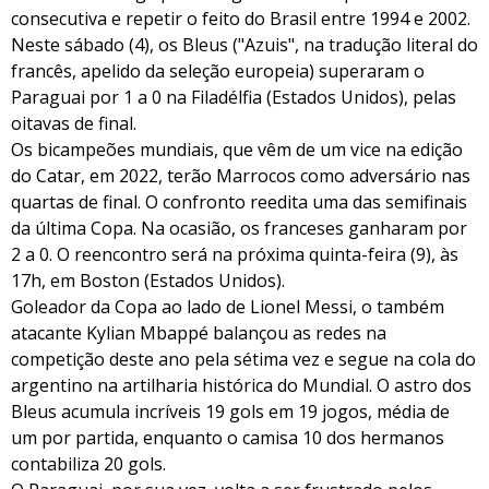
consecutiva e repetir o feito do Brasil entre 1994 e 2002.
Neste sábado (4), os Bleus ("Azuis", na tradução literal do
francês, apelido da seleção europeia) superaram o
Paraguai por 1 a 0 na Filadélfia (Estados Unidos), pelas
oitavas de final.
Os bicampeões mundiais, que vêm de um vice na edição
do Catar, em 2022, terão Marrocos como adversário nas
quartas de final. O confronto reedita uma das semifinais
da última Copa. Na ocasião, os franceses ganharam por
2 a 0. O reencontro será na próxima quinta-feira (9), às
17h, em Boston (Estados Unidos).
Goleador da Copa ao lado de Lionel Messi, o também
atacante Kylian Mbappé balançou as redes na
competição deste ano pela sétima vez e segue na cola do
argentino na artilharia histórica do Mundial. O astro dos
Bleus acumula incríveis 19 gols em 19 jogos, média de
um por partida, enquanto o camisa 10 dos hermanos
contabiliza 20 gols.