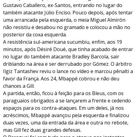
Gustavo Caballero, ex-Santos, entrando no lugar do
também atacante Júlio Enciso. Pouco depois, após tentar
uma arrancada pela esquerda, o meia Miguel Almirón
não resistiu e desabou no gramado e colocou a mão no
posterior da coxa esquerda.
A resistência sul-americana sucumbiu, enfim, aos 19
minutos, após Désiré Doué, que tinha acabado de entrar
no lugar do também atacante Bradley Barcola, sair
driblando na área e ser derrubado por Gómez. O árbitro
Ilgiz Tantashev reviu o lance no vídeo e marcou pênalti a
favor da França. Aos 24, Mbappé cobrou e não deu
chances a Gill.
A partida, então, ficou à feição para os Bleus, com os
paraguaios obrigados a se lançarem a frente e cedendo
espaços para os contra-ataques. Em um deles, já nos
acréscimos, Mbappé avançou pela esquerda e finalizou
duas vezes, uma da entrada da área e outra no rebote,
mas Gill fez duas grandes defesas.