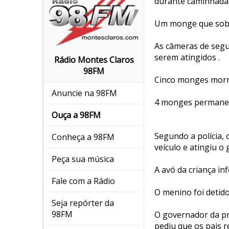
durante caminhada 
Um monge que sobre
As câmeras de seg
serem atingidos .
Rádio Montes Claros
98FM
Cinco monges morre
Anuncie na 98FM
4 monges permanec
Ouça a 98FM
Segundo a polícia,
Conheça a 98FM
veículo e atingiu o 
Peça sua música
A avó da criança in
Fale com a Rádio
O menino foi detido
Seja repórter da
98FM
O governador da pr
pediu que os pais r