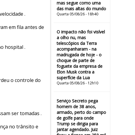
mas segue como uma
das mais altas do mundo
elocidade .
Quarta 05/08/26 - 18h40
m em fila antes de
O impacto não foi visível
a olho nu, mas
telescópios da Terra
 hospital .
acompanharam - na
madrugada de hoje - o
choque de parte de
foguete da empresa de
Elon Musk contra a
superfície da Lua
rdeu o controle do
Quarta 05/08/26 - 12h10
Serviço Secreto pega
homem de 38 anos,
armado, perto do campo
ossam ser tomadas .
de golfe para onde
Trump se dirigia para
nça no trânsito e
jantar agendado. Juiz