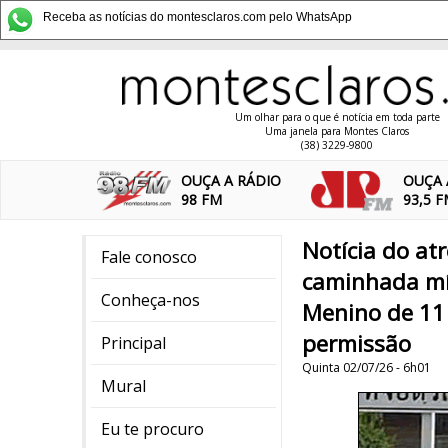
Receba as notícias do montesclaros.com pelo WhatsApp
Um olhar para o que é notícia em toda parte
Uma janela para Montes Claros
(38) 3229-9800
OUÇA A RÁDIO
OUÇA 
98 FM
93,5 
Notícia do at
Fale conosco
caminhada mís
Conheça-nos
Menino de 11
permissão
Principal
Quinta 02/07/26 - 6h01
Mural
Eu te procuro