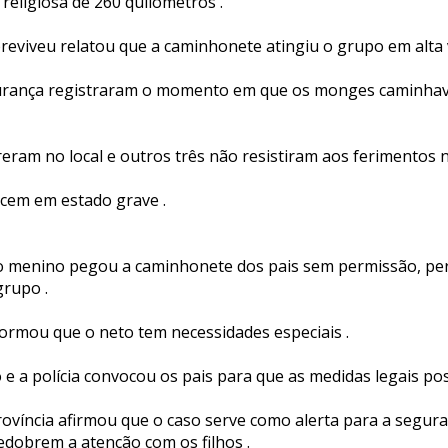
religiosa de 260 quilômetros .
viveu relatou que a caminhonete atingiu o grupo em alta v
urança registraram o momento em que os monges caminhava
ram no local e outros três não resistiram aos ferimentos no
em em estado grave .
 o menino pegou a caminhonete dos pais sem permissão, pe
grupo .
formou que o neto tem necessidades especiais .
 e a polícia convocou os pais para que as medidas legais p
ovíncia afirmou que o caso serve como alerta para a segura
edobrem a atenção com os filhos .