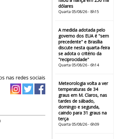
fixou a fiança em 250 mil
dólares
Quarta 05/08/26 - 8h15
A medida adotada pelo
governo dos EUA é "sem
precedente" e Brasília
discute nesta quarta-feira
se adota o critério da
"reciprocidade"
Quarta 05/08/26 - 6h14
os nas redes sociais
Meteorologia volta a ver
temperaturas de 34
graus em M. Claros, nas
tardes de sábado,
domingo e segunda,
caindo para 31 graus na
terça
m
Quarta 05/08/26 - 6h09