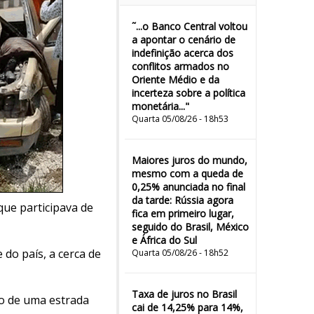
˜...o Banco Central voltou
a apontar o cenário de
indefinição acerca dos
conflitos armados no
Oriente Médio e da
incerteza sobre a política
monetária..."
Quarta 05/08/26 - 18h53
Maiores juros do mundo,
mesmo com a queda de
0,25% anunciada no final
da tarde: Rússia agora
ue participava de
fica em primeiro lugar,
seguido do Brasil, México
e África do Sul
do país, a cerca de
Quarta 05/08/26 - 18h52
Taxa de juros no Brasil
o de uma estrada
cai de 14,25% para 14%,