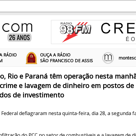
A RÁDIO
OUÇA A RÁDIO
montescl
FM
SÃO FRANCISCO DE ASSIS
lo, Rio e Paraná têm operação nesta manh
o crime e lavagem de dinheiro em postos de
ndos de investimento
 Federal deflagraram nesta quinta-feira, dia 28, a segunda 
infiltração do PCC no setor de combustíveis e a lavagem de 