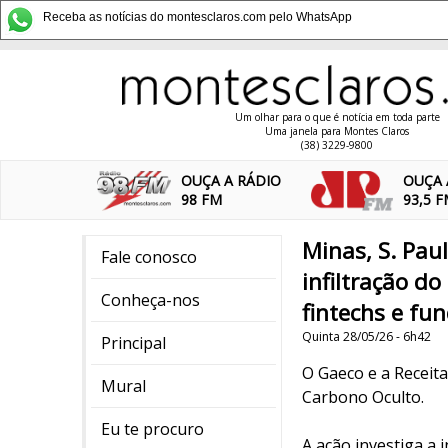
Receba as notícias do montesclaros.com pelo WhatsApp
Um olhar para o que é notícia em toda parte
Uma janela para Montes Claros
(38) 3229-9800
OUÇA A RÁDIO
OUÇA 
98 FM
93,5 
Minas, S. Pau
Fale conosco
infiltração d
Conheça-nos
fintechs e fu
Quinta 28/05/26 - 6h42
Principal
O Gaeco e a Receita
Mural
Carbono Oculto.
Eu te procuro
A ação investiga a 