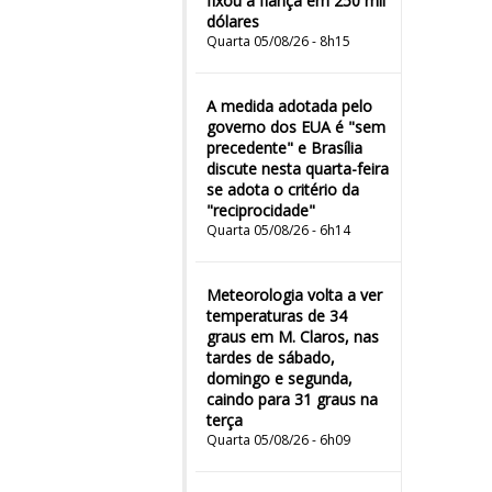
fixou a fiança em 250 mil
dólares
Quarta 05/08/26 - 8h15
A medida adotada pelo
governo dos EUA é "sem
precedente" e Brasília
discute nesta quarta-feira
se adota o critério da
"reciprocidade"
Quarta 05/08/26 - 6h14
Meteorologia volta a ver
temperaturas de 34
graus em M. Claros, nas
tardes de sábado,
domingo e segunda,
caindo para 31 graus na
terça
Quarta 05/08/26 - 6h09