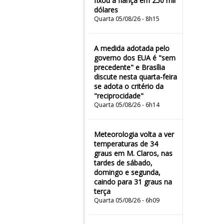
fixou a fiança em 250 mil
dólares
Quarta 05/08/26 - 8h15
A medida adotada pelo
governo dos EUA é "sem
precedente" e Brasília
discute nesta quarta-feira
se adota o critério da
"reciprocidade"
Quarta 05/08/26 - 6h14
Meteorologia volta a ver
temperaturas de 34
graus em M. Claros, nas
tardes de sábado,
domingo e segunda,
caindo para 31 graus na
terça
Quarta 05/08/26 - 6h09