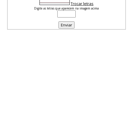
Trocar letras
Digite as letras que aparecem na imagem acima