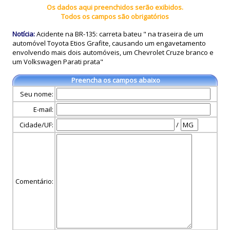
Os dados aqui preenchidos serão exibidos.
Todos os campos são obrigatórios
Notícia:
Acidente na BR-135: carreta bateu " na traseira de um
automóvel Toyota Etios Grafite, causando um engavetamento
envolvendo mais dois automóveis, um Chevrolet Cruze branco e
um Volkswagen Parati prata"
Preencha os campos abaixo
Seu nome:
E-mail:
Cidade/UF:
/
Comentário: