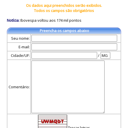
Os dados aqui preenchidos serão exibidos.
Todos os campos são obrigatórios
Notícia:
Ibovespa voltou aos 174 mil pontos
Preencha os campos abaixo
Seu nome:
E-mail:
Cidade/UF:
/
Comentário:
Trocar letras