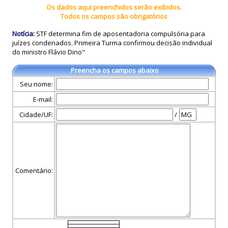
Os dados aqui preenchidos serão exibidos.
Todos os campos são obrigatórios
Notícia:
STF determina fim de aposentadoria compulsória para
juízes condenados. Primeira Turma confirmou decisão individual
do ministro Flávio Dino"
Preencha os campos abaixo
Seu nome:
E-mail:
Cidade/UF:
/
Comentário: