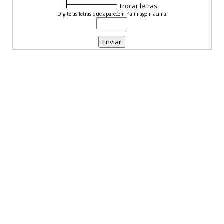
Trocar letras
Digite as letras que aparecem na imagem acima